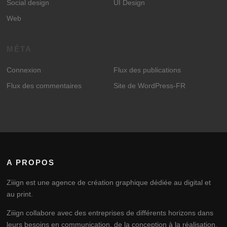
Social design
UI Design
Web
MÉTA
Connexion
Flux des publications
Flux des commentaires
Site de WordPress-FR
A PROPOS
Ziiign est une agence de création graphique dédiée au digital et
au print.
Ziiign collabore avec des entreprises de différents horizons dans
leurs besoins en communication, de la conception à la réalisation.