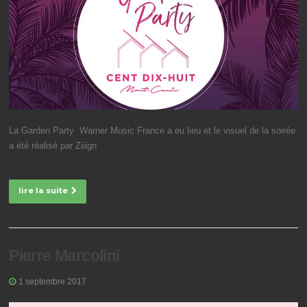
La Garden Party Warner Music France a eu lieu et le visuel de la soirée
a été réalisé par Ziiign
lire la suite
Pierre Marcolini
1 septembre 2017