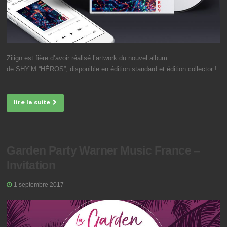
Ziiign est fière d’avoir réalisé l’artwork du nouvel album
de SHY’M “HÉROS”, disponible en édition standard et édition collector !
lire la suite
Garden Party Warner Music France –
Invitation
1 septembre 2017