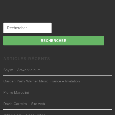
Rechercher :
ARTICLES RÉCENTS
Shy’m – Artwork album
Garden Party Warner Music France – Invitation
Pierre Marcolini
David Carreira – Site web
Julien Doré – Coco Caline