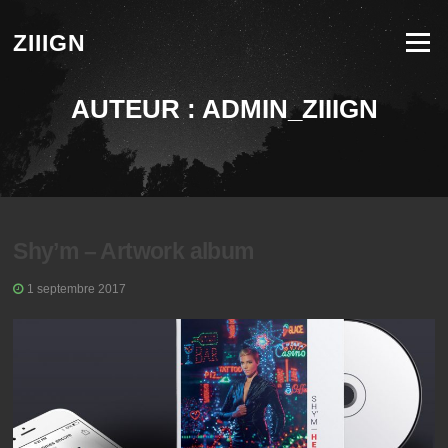
Aller au contenu
ZIIIGN
Menu
AUTEUR :
ADMIN_ZIIIGN
Shy’m – Artwork album
1 septembre 2017