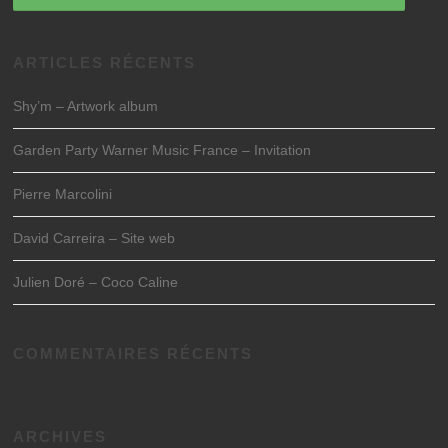
ARTICLES RÉCENTS
Shy’m – Artwork album
Garden Party Warner Music France – Invitation
Pierre Marcolini
David Carreira – Site web
Julien Doré – Coco Caline
COMMENTAIRES RÉCENTS
ARCHIVES