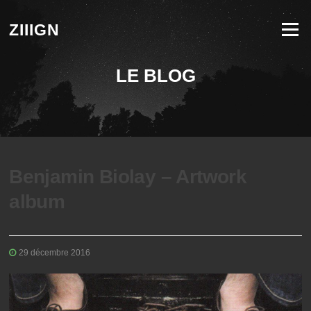
Aller au contenu
ZIIIGN
Menu
LE BLOG
Benjamin Biolay – Artwork
album
29 décembre 2016