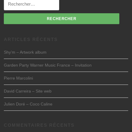
Rechercher :
ARTICLES RÉCENTS
Shy’m – Artwork album
Garden Party Warner Music France – Invitation
Pierre Marcolini
David Carreira – Site web
Julien Doré – Coco Caline
COMMENTAIRES RÉCENTS