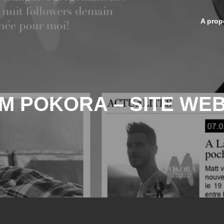
A prop
M POKORA – SITE WE